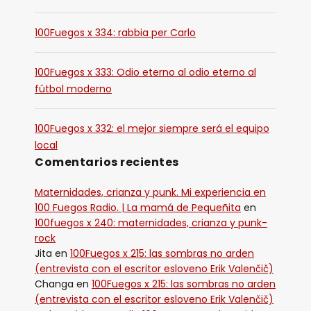
100Fuegos x 334: rabbia per Carlo
100Fuegos x 333: Odio eterno al odio eterno al
fútbol moderno
100Fuegos x 332: el mejor siempre será el equipo
local
Comentarios recientes
Maternidades, crianza y punk. Mi experiencia en
100 Fuegos Radio. | La mamá de Pequeñita
en
100fuegos x 240: maternidades, crianza y punk-
rock
Jita
en
100Fuegos x 215: las sombras no arden
(entrevista con el escritor esloveno Erik Valenčič)
Changa
en
100Fuegos x 215: las sombras no arden
(entrevista con el escritor esloveno Erik Valenčič)