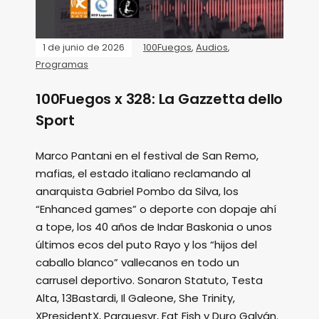
1 de junio de 2026
100Fuegos
,
Audios
,
Programas
100Fuegos x 328: La Gazzetta dello
Sport
Marco Pantani en el festival de San Remo,
mafias, el estado italiano reclamando al
anarquista Gabriel Pombo da Silva, los
“Enhanced games” o deporte con dopaje ahí
a tope, los 40 años de Indar Baskonia o unos
últimos ecos del puto Rayo y los “hijos del
caballo blanco” vallecanos en todo un
carrusel deportivo. Sonaron Statuto, Testa
Alta, 13Bastardi, Il Galeone, She Trinity,
XPresidentX, Parquesvr, Fat Fish y Duro Galván.