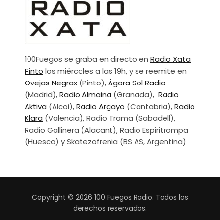
100Fuegos se graba en directo en
Radio Xata
Pinto
los miércoles a las 19h, y se reemite en
Ovejas Negrax
(Pinto),
Ágora Sol Radio
(Madrid),
Radio Almaina
(Granada),
Radio
Aktiva
(Alcoi),
Radio Argayo
(Cantabria),
Radio
Klara
(Valencia), Radio Trama (Sabadell),
Radio Gallinera (Alacant), Radio Espiritrompa
(Huesca) y Skatezofrenia (BS AS, Argentina)
Copyright © 2026 100 Fuegos Radio. Todos los
derechos reservados.