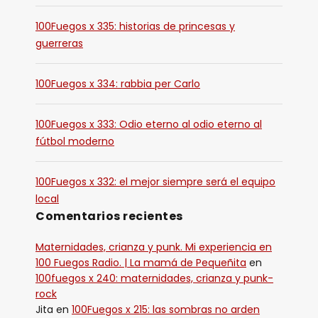
i
o
100Fuegos x 335: historias de princesas y
guerreras
100Fuegos x 334: rabbia per Carlo
100Fuegos x 333: Odio eterno al odio eterno al
fútbol moderno
100Fuegos x 332: el mejor siempre será el equipo
local
Comentarios recientes
Maternidades, crianza y punk. Mi experiencia en
100 Fuegos Radio. | La mamá de Pequeñita
en
100fuegos x 240: maternidades, crianza y punk-
rock
Jita
en
100Fuegos x 215: las sombras no arden