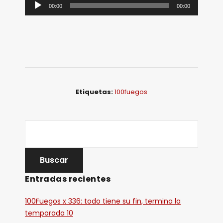
R
00:00
00:00
e
p
r
o
d
u
Etiquetas:
100fuegos
c
t
o
r
d
e
Entradas recientes
a
u
100Fuegos x 336: todo tiene su fin, termina la
d
temporada 10