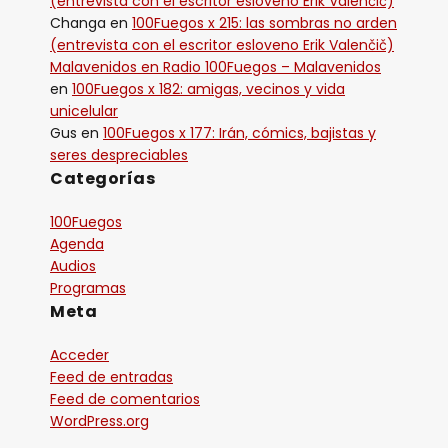
(entrevista con el escritor esloveno Erik Valenčič)
Changa
en
100Fuegos x 215: las sombras no arden
(entrevista con el escritor esloveno Erik Valenčič)
Malavenidos en Radio 100Fuegos – Malavenidos
en
100Fuegos x 182: amigas, vecinos y vida
unicelular
Gus
en
100Fuegos x 177: Irán, cómics, bajistas y
seres despreciables
Categorías
100Fuegos
Agenda
Audios
Programas
Meta
Acceder
Feed de entradas
Feed de comentarios
WordPress.org