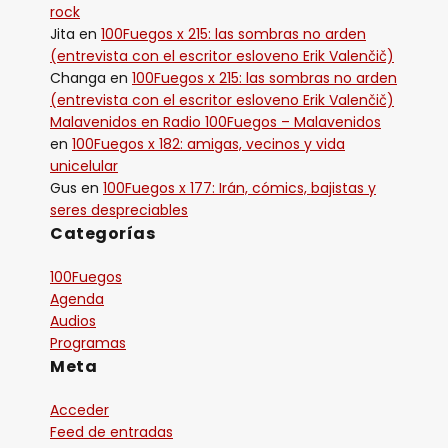
rock
Jita
en
100Fuegos x 215: las sombras no arden
(entrevista con el escritor esloveno Erik Valenčič)
Changa
en
100Fuegos x 215: las sombras no arden
(entrevista con el escritor esloveno Erik Valenčič)
Malavenidos en Radio 100Fuegos – Malavenidos
en
100Fuegos x 182: amigas, vecinos y vida
unicelular
Gus
en
100Fuegos x 177: Irán, cómics, bajistas y
seres despreciables
Categorías
100Fuegos
Agenda
Audios
Programas
Meta
Acceder
Feed de entradas