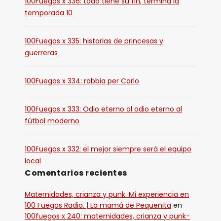
100Fuegos x 336: todo tiene su fin, termina la
temporada 10
100Fuegos x 335: historias de princesas y
guerreras
100Fuegos x 334: rabbia per Carlo
100Fuegos x 333: Odio eterno al odio eterno al
fútbol moderno
100Fuegos x 332: el mejor siempre será el equipo
local
Comentarios recientes
Maternidades, crianza y punk. Mi experiencia en
100 Fuegos Radio. | La mamá de Pequeñita
en
100fuegos x 240: maternidades, crianza y punk-