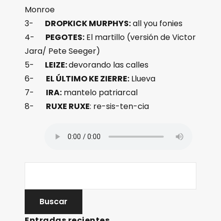
Monroe
3-
DROPKICK MURPHYS:
all you fonies
4-
PEGOTES:
El martillo (versión de Victor
Jara/ Pete Seeger)
5-
LEIZE:
devorando las calles
6-
EL ÚLTIMO KE ZIERRE:
Llueva
7-
IRA:
mantelo patriarcal
8-
RUXE RUXE
: re-sis-ten-cia
Entradas recientes