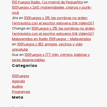
100 Fuegos Radio. | La mamá de Pequeñita
en
100fuegos x 240: maternidades, crianza y punk-
rock
Jita
en
100Fuegos x 215: las sombras no arden
(entrevista con el escritor esloveno Erik Valenčič)
Changa
en
100Fuegos x 215: las sombras no arden
(entrevista con el escritor esloveno Erik Valenčič)
Malavenidos en Radio 100Fuegos – Malavenidos
en
100Fuegos x 182: amigas, vecinos y vida
unicelular
Gus
en
100Fuegos x 177: Irán, cómics, bajistas y
seres despreciables
Categorías
100Fuegos
Agenda
Audios
Programas
Meta