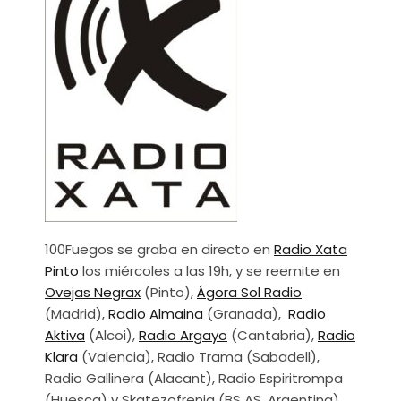
100Fuegos se graba en directo en
Radio Xata
Pinto
los miércoles a las 19h, y se reemite en
Ovejas Negrax
(Pinto),
Ágora Sol Radio
(Madrid),
Radio Almaina
(Granada),
Radio
Aktiva
(Alcoi),
Radio Argayo
(Cantabria),
Radio
Klara
(Valencia), Radio Trama (Sabadell),
Radio Gallinera (Alacant), Radio Espiritrompa
(Huesca) y Skatezofrenia (BS AS, Argentina)