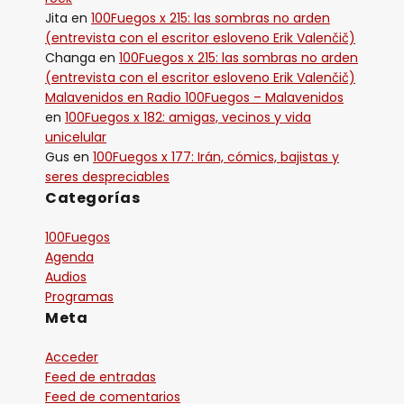
Jita
en
100Fuegos x 215: las sombras no arden
(entrevista con el escritor esloveno Erik Valenčič)
Changa
en
100Fuegos x 215: las sombras no arden
(entrevista con el escritor esloveno Erik Valenčič)
Malavenidos en Radio 100Fuegos – Malavenidos
en
100Fuegos x 182: amigas, vecinos y vida
unicelular
Gus
en
100Fuegos x 177: Irán, cómics, bajistas y
seres despreciables
Categorías
100Fuegos
Agenda
Audios
Programas
Meta
Acceder
Feed de entradas
Feed de comentarios