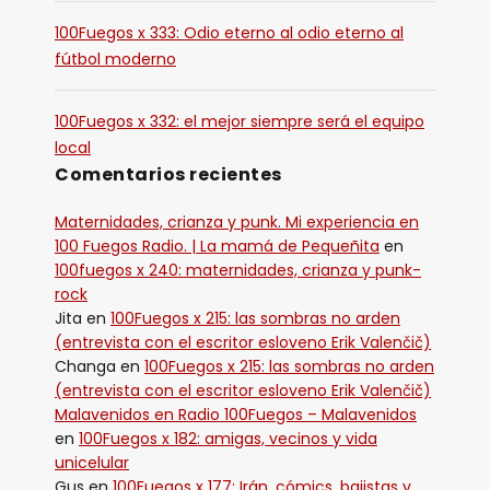
100Fuegos x 333: Odio eterno al odio eterno al
fútbol moderno
100Fuegos x 332: el mejor siempre será el equipo
local
Comentarios recientes
Maternidades, crianza y punk. Mi experiencia en
100 Fuegos Radio. | La mamá de Pequeñita
en
100fuegos x 240: maternidades, crianza y punk-
rock
Jita
en
100Fuegos x 215: las sombras no arden
(entrevista con el escritor esloveno Erik Valenčič)
Changa
en
100Fuegos x 215: las sombras no arden
(entrevista con el escritor esloveno Erik Valenčič)
Malavenidos en Radio 100Fuegos – Malavenidos
en
100Fuegos x 182: amigas, vecinos y vida
unicelular
Gus
en
100Fuegos x 177: Irán, cómics, bajistas y