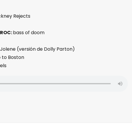
ckney Rejects
 ROC:
bass of doom
Jolene (versión de Dolly Parton)
p to Boston
els