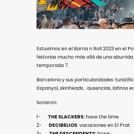
Estuvimos en el Barna n Roll 2023 en el P
historias mucho más allá de una aburrida
temporada 7.
Barcelona y sus particularidades: turistif
Espanyol, skinheads… ausencias, latinos e
Sonaron:
1-
THE SLACKERS:
have the time
2-
DECIBELIOS
: vacaciones en El Prat
3-
THE DESCENDENTS:
hope