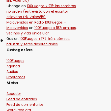
Erik Valenčič)
Changa
en
100Fuegos x 215: las sombras
no arden (entrevista con el escritor
esloveno Erik Valenčič)
Malavenidos en Radio 100Fuegos –
Malavenidos
en
100Fuegos x 182: amigas,
vecinos y vida unicelular
Gus
en
100Fuegos x 177: Irán, cómics,
de
bajistas y seres despreciables
Categorías
100Fuegos
Agenda
Audios
Programas
Meta
Acceder
Feed de entradas
Feed de comentarios
WordPress.org