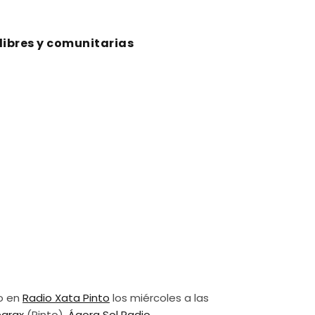
 libres y comunitarias
o en
Radio Xata Pinto
los miércoles a las
egrax
(Pinto),
Ágora Sol Radio