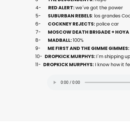
4-
RED ALERT:
we´ve got the power
5-
SUBURBAN REBELS
: los grandes Co
6-
COCKNEY REJECTS:
police car
7-
MOSCOW DEATH BRIGADE + HOYA
8-
MADBALL:
100%
9-
ME FIRST AND THE GIMME GIMMES:
10-
DROPKICK MURPHYS:
I´m shipping u
11-
DROPKICK MURPHYS:
I know how it fe