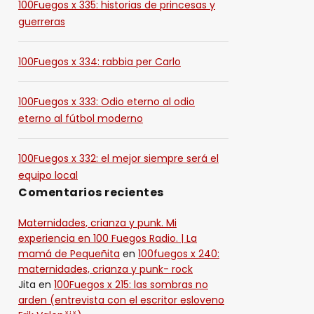
100Fuegos x 335: historias de princesas y
guerreras
100Fuegos x 334: rabbia per Carlo
100Fuegos x 333: Odio eterno al odio
eterno al fútbol moderno
100Fuegos x 332: el mejor siempre será el
equipo local
Comentarios recientes
Maternidades, crianza y punk. Mi
experiencia en 100 Fuegos Radio. | La
mamá de Pequeñita
en
100fuegos x 240:
maternidades, crianza y punk- rock
Jita
en
100Fuegos x 215: las sombras no
arden (entrevista con el escritor esloveno