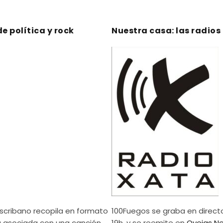
de política y rock
Nuestra casa: las radios
Escribano recopila en formato
100Fuegos se graba en direct
na asociada con una canción
19h, y se reemite en
Ovejas N