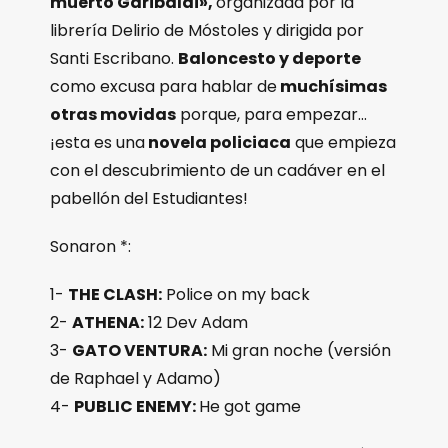
muerto Garibaldi»,
organizada por la
librería Delirio de Móstoles y dirigida por
Santi Escribano.
Baloncesto y deporte
como excusa para hablar de
muchísimas
otras movidas
porque, para empezar…
¡esta es una
novela policiaca
que empieza
con el descubrimiento de un cadáver en el
pabellón del Estudiantes!
Sonaron *:
1-
THE CLASH:
Police on my back
2-
ATHENA:
12 Dev Adam
3-
GATO VENTURA:
Mi gran noche (versión
de Raphael y Adamo)
4-
PUBLIC ENEMY:
He got game