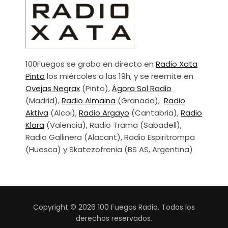
100Fuegos se graba en directo en
Radio Xata
Pinto
los miércoles a las 19h, y se reemite en
Ovejas Negrax
(Pinto),
Ágora Sol Radio
(Madrid),
Radio Almaina
(Granada),
Radio
Aktiva
(Alcoi),
Radio Argayo
(Cantabria),
Radio
Klara
(Valencia), Radio Trama (Sabadell),
Radio Gallinera (Alacant), Radio Espiritrompa
(Huesca) y Skatezofrenia (BS AS, Argentina)
Copyright © 2026 100 Fuegos Radio. Todos los
derechos reservados.