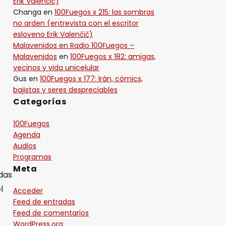
Erik Valenčič)
Changa
en
100Fuegos x 215: las sombras
no arden (entrevista con el escritor
esloveno Erik Valenčič)
Malavenidos en Radio 100Fuegos –
Malavenidos
en
100Fuegos x 182: amigas,
vecinos y vida unicelular
Gus
en
100Fuegos x 177: Irán, cómics,
bajistas y seres despreciables
Categorías
100Fuegos
Agenda
Audios
Programas
Meta
adas
l
Acceder
Feed de entradas
Feed de comentarios
WordPress.org