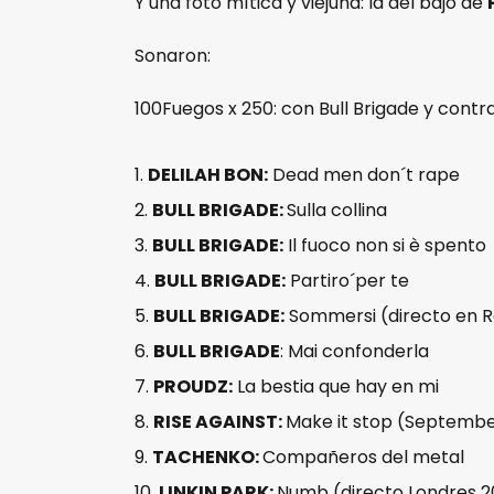
Y una foto mítica y viejuna: la del bajo de
Sonaron:
100Fuegos x 250: con Bull Brigade y contra
DELILAH BON:
Dead men don´t rape
BULL BRIGADE:
Sulla collina
BULL BRIGADE:
Il fuoco non si è spento
BULL BRIGADE:
Partiro´per te
BULL BRIGADE:
Sommersi (directo en R
BULL BRIGADE
: Mai confonderla
PROUDZ:
La bestia que hay en mi
RISE AGAINST:
Make it stop (Septembe
TACHENKO:
Compañeros del metal
LINKIN PARK:
Numb (directo Londres 