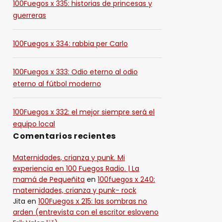
100Fuegos x 335: historias de princesas y
guerreras
100Fuegos x 334: rabbia per Carlo
100Fuegos x 333: Odio eterno al odio
eterno al fútbol moderno
100Fuegos x 332: el mejor siempre será el
equipo local
Comentarios recientes
Maternidades, crianza y punk. Mi
experiencia en 100 Fuegos Radio. | La
mamá de Pequeñita
en
100fuegos x 240:
maternidades, crianza y punk- rock
Jita
en
100Fuegos x 215: las sombras no
arden (entrevista con el escritor esloveno