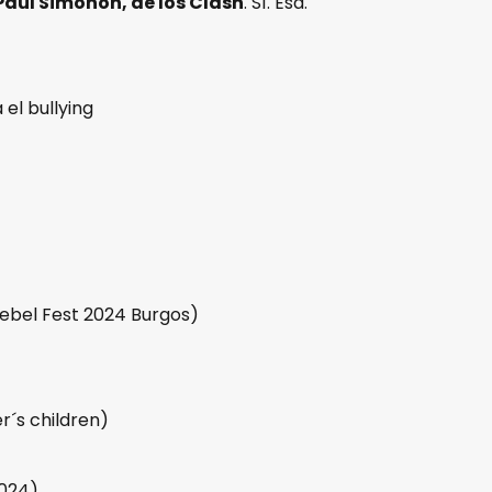
Paul Simonon, de los Clash
. Sí. Esa.
 el bullying
ebel Fest 2024 Burgos)
r´s children)
2024)