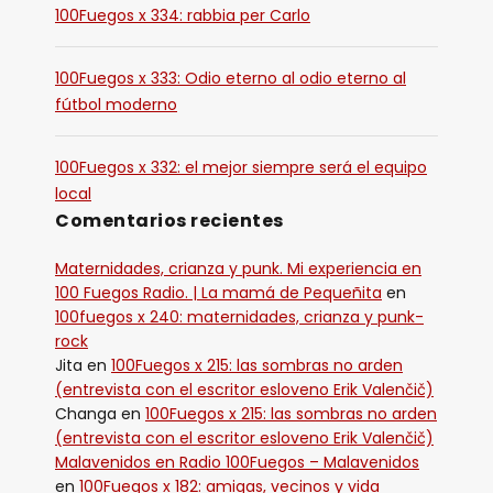
100Fuegos x 334: rabbia per Carlo
100Fuegos x 333: Odio eterno al odio eterno al
fútbol moderno
100Fuegos x 332: el mejor siempre será el equipo
local
Comentarios recientes
Maternidades, crianza y punk. Mi experiencia en
100 Fuegos Radio. | La mamá de Pequeñita
en
100fuegos x 240: maternidades, crianza y punk-
rock
Jita
en
100Fuegos x 215: las sombras no arden
(entrevista con el escritor esloveno Erik Valenčič)
Changa
en
100Fuegos x 215: las sombras no arden
(entrevista con el escritor esloveno Erik Valenčič)
Malavenidos en Radio 100Fuegos – Malavenidos
en
100Fuegos x 182: amigas, vecinos y vida