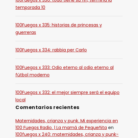
100Fuegos x 336: todo tiene su fin, termina la
temporada 10
100Fuegos x 335: historias de princesas y
guerreras
100Fuegos x 334: rabbia per Carlo
100Fuegos x 333: Odio eterno al odio eterno al
fútbol moderno
100Fuegos x 332: el mejor siempre será el equipo
local
Comentarios recientes
Maternidades, crianza y punk. Mi experiencia en
100 Fuegos Radio. | La mamá de Pequeñita
en
100fuegos x 240: maternidades, crianza y punk-