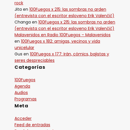
rock
Jita
en
100Fuegos x 215: las sombras no arden
(entrevista con el escritor esloveno Erik Valenčič)
Changa
en
100Fuegos x 215: las sombras no arden
(entrevista con el escritor esloveno Erik Valenčič)
Malavenidos en Radio 100Fuegos – Malavenidos
en
100Fuegos x 182: amigas, vecinos y vida
unicelular
Gus
en
100Fuegos x 177: Irán, cómics, bajistas y
seres despreciables
Categorías
100Fuegos
Agenda
Audios
Programas
Meta
Acceder
Feed de entradas