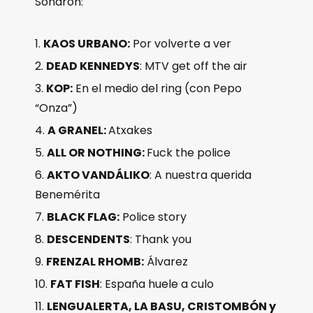
Sonaron:
KAOS URBANO:
Por volverte a ver
DEAD KENNEDYS
: MTV get off the air
KOP:
En el medio del ring (con Pepo
“Onza”)
A GRANEL:
Atxakes
ALL OR NOTHING:
Fuck the police
AKTO VANDÁLIKO
: A nuestra querida
Benemérita
BLACK FLAG:
Police story
DESCENDENTS
: Thank you
FRENZAL RHOMB:
Álvarez
FAT FISH
: España huele a culo
LENGUALERTA, LA BASU, CRISTOMBÓN y