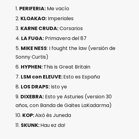
PERIFERIA:
Me vacío
KLOAKAO:
Imperiales
KARNE CRUDA:
Corsarios
LA FUGA:
Primavera del 87
MIKE NESS
: I fought the law (versión de
Sonny Curtis)
HYPHEN:
This is Great Britain
LSM con ELEUVE:
Esto es España
LOS DRAPS:
Isto ye
DIXEBRA:
Esto ye Asturies (version 30
años, con Banda de Gaites LaKadarma)
KOP:
Aixó ès Juneda
SKUNK:
Hau ez da!