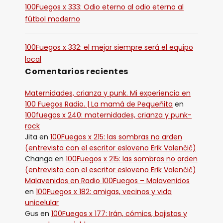
100Fuegos x 333: Odio eterno al odio eterno al
fútbol moderno
100Fuegos x 332: el mejor siempre será el equipo
local
Comentarios recientes
Maternidades, crianza y punk. Mi experiencia en
100 Fuegos Radio. | La mamá de Pequeñita
en
100fuegos x 240: maternidades, crianza y punk-
rock
Jita
en
100Fuegos x 215: las sombras no arden
(entrevista con el escritor esloveno Erik Valenčič)
Changa
en
100Fuegos x 215: las sombras no arden
(entrevista con el escritor esloveno Erik Valenčič)
Malavenidos en Radio 100Fuegos – Malavenidos
en
100Fuegos x 182: amigas, vecinos y vida
unicelular
Gus
en
100Fuegos x 177: Irán, cómics, bajistas y