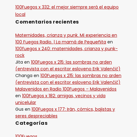
100Fuegos x 332: el mejor siempre será el equipo
local
Comentarios recientes
Maternidades, crianza y punk. Mi experiencia en
100 Fuegos Radio. | La mamá de Pequeñita
en
100fuegos x 240: maternidades, crianza y punk-
rock
Jita
en
100Fuegos x 215: las sombras no arden
(entrevista con el escritor esloveno Erik Valenčič)
Changa
en
100Fuegos x 215: las sombras no arden
(entrevista con el escritor esloveno Erik Valenčič)
Malavenidos en Radio 100Fuegos – Malavenidos
en
100Fuegos x 182: amigas, vecinos y vida
unicelular
Gus
en
100Fuegos x 177: Irán, cómics, bajistas y
seres despreciables
Categorías
100Fuegos