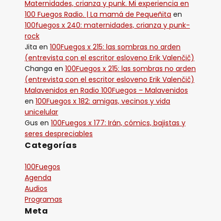
Maternidades, crianza y punk. Mi experiencia en
100 Fuegos Radio. | La mamá de Pequeñita
en
100fuegos x 240: maternidades, crianza y punk-
rock
Jita
en
100Fuegos x 215: las sombras no arden
(entrevista con el escritor esloveno Erik Valenčič)
Changa
en
100Fuegos x 215: las sombras no arden
(entrevista con el escritor esloveno Erik Valenčič)
Malavenidos en Radio 100Fuegos – Malavenidos
en
100Fuegos x 182: amigas, vecinos y vida
unicelular
Gus
en
100Fuegos x 177: Irán, cómics, bajistas y
seres despreciables
Categorías
100Fuegos
Agenda
Audios
Programas
Meta