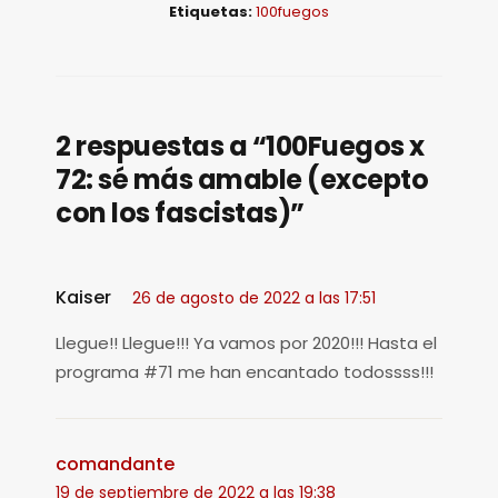
Etiquetas:
100fuegos
d
u
c
t
2 respuestas a “100Fuegos x
o
72: sé más amable (excepto
r
con los fascistas)”
d
e
a
Kaiser
26 de agosto de 2022 a las 17:51
u
d
Llegue!! Llegue!!! Ya vamos por 2020!!! Hasta el
i
programa #71 me han encantado todossss!!!
o
comandante
19 de septiembre de 2022 a las 19:38