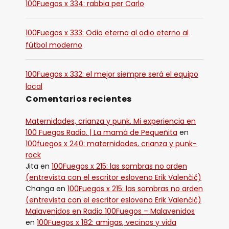
100Fuegos x 334: rabbia per Carlo
100Fuegos x 333: Odio eterno al odio eterno al
fútbol moderno
100Fuegos x 332: el mejor siempre será el equipo
local
Comentarios recientes
Maternidades, crianza y punk. Mi experiencia en
100 Fuegos Radio. | La mamá de Pequeñita
en
100fuegos x 240: maternidades, crianza y punk-
rock
Jita
en
100Fuegos x 215: las sombras no arden
(entrevista con el escritor esloveno Erik Valenčič)
Changa
en
100Fuegos x 215: las sombras no arden
(entrevista con el escritor esloveno Erik Valenčič)
Malavenidos en Radio 100Fuegos – Malavenidos
en
100Fuegos x 182: amigas, vecinos y vida